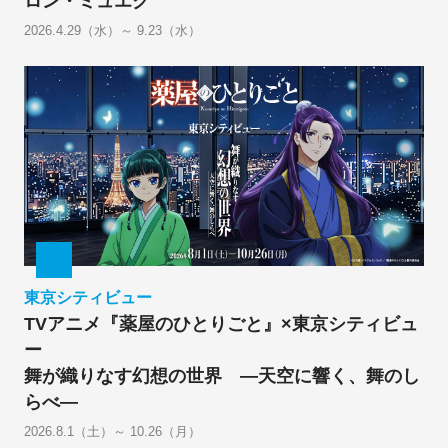
ロン・ミュエク
2026.4.29（水）～ 9.23（水）
東京シティビュー
TVアニメ『薬屋のひとりごと』×東京シティビュ
ー
舞が織りなす幻想の世界 ―天空に響く、舞のし
らべ―
2026.8.1（土）～ 10.26（月）