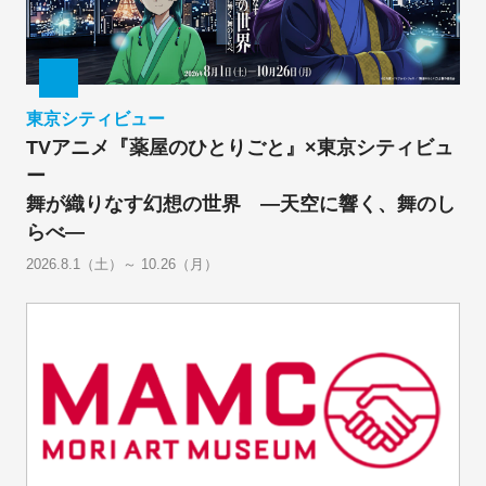
東京シティビュー
TVアニメ『薬屋のひとりごと』×東京シティビュ
ー
舞が織りなす幻想の世界 ―天空に響く、舞のし
らべ―
2026.8.1（土）～ 10.26（月）