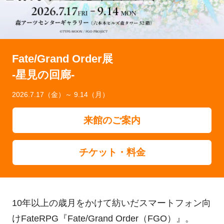
Fate/Grand Order展
-星見の回廊-
2026.7.17（金）～ 9.14（月）
来館のご案内
チケット・料金
10年以上の歳月をかけて紡いだスマートフォン向
けFateRPG『Fate/Grand Order（FGO）』。