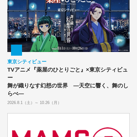
東京シティビュー
TVアニメ『薬屋のひとりごと』×東京シティビュ
ー
舞が織りなす幻想の世界 ―天空に響く、舞のし
らべ―
2026.8.1（土）～ 10.26（月）